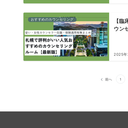
おすすめのカウンセリング
【臨
ウン
2025
投
前へ
1
稿
の
ペ
ー
ジ