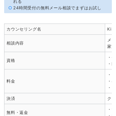
れる
24時間受付の無料メール相談でまずはお試し
カウンセリング名
Ki
メン
相談内容
家族
・公
資格
・臨
・と
料金
・の
・じ
決済
クレ
・無
無料・返金
・返